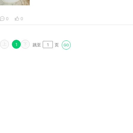
0
0
上
下
1
跳至
页
GO